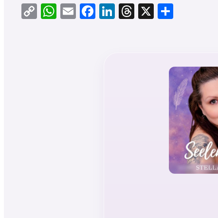
Copy
WhatsApp
Email
Facebook
LinkedIn
Threads
X
Teilen
Link