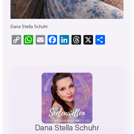
Dana Stella Schuhr
Copy
WhatsApp
Email
Facebook
LinkedIn
Threads
X
Teilen
Link
Dana Stella Schuhr