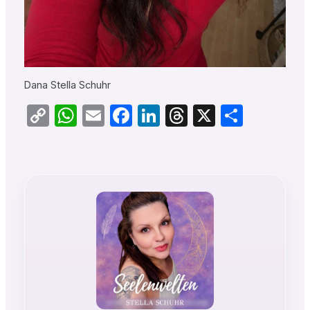
Dana Stella Schuhr
Copy
WhatsApp
Email
Facebook
LinkedIn
Threads
X
Teilen
Link