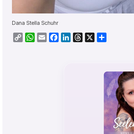
Dana Stella Schuhr
Copy
WhatsApp
Email
Facebook
LinkedIn
Threads
X
Teilen
Link