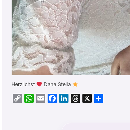
Herzlichst
Dana Stella
Copy
WhatsApp
Email
Facebook
LinkedIn
Threads
X
Teilen
Link