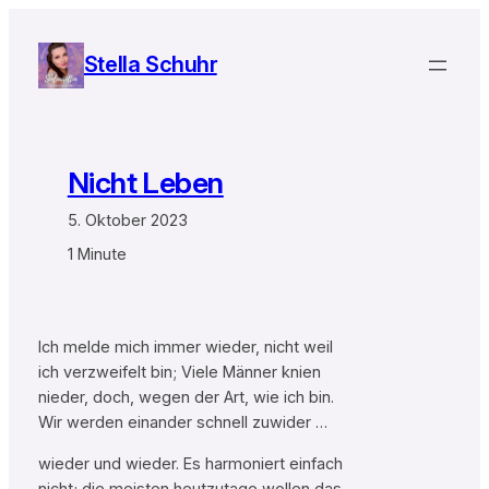
Zum
Inhalt
Stella Schuhr
springen
Nicht Leben
5. Oktober 2023
1 Minute
Ich melde mich immer wieder, nicht weil
ich verzweifelt bin; Viele Männer knien
nieder, doch, wegen der Art, wie ich bin.
Wir werden einander schnell zuwider …
wieder und wieder. Es harmoniert einfach
nicht; die meisten heutzutage wollen das