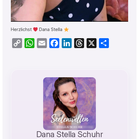
Herzlichst
Dana Stella
Copy
WhatsApp
Email
Facebook
LinkedIn
Threads
X
Teilen
Link
Dana Stella Schuhr