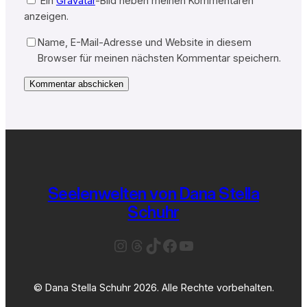
Ein
Gravatar
-Bild neben meinen Kommentaren
anzeigen.
Name, E-Mail-Adresse und Website in diesem
Browser für meinen nächsten Kommentar speichern.
Seelenwelten von Dana Stella
Schuhr
Instagram
Threads
TikTok
Facebook
YouTube
© Dana Stella Schuhr 2026. Alle Rechte vorbehalten.