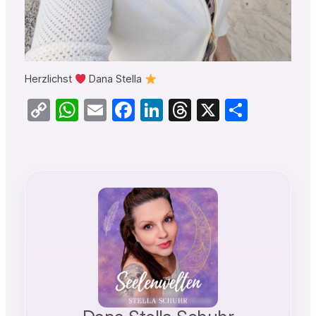
Herzlichst
Dana Stella
Copy
WhatsApp
Email
Facebook
LinkedIn
Threads
X
Teilen
Link