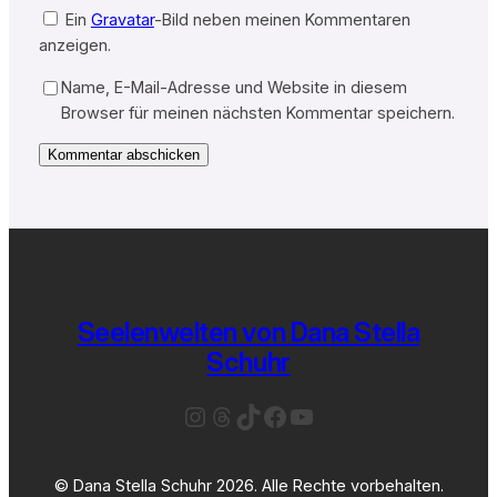
Ein
Gravatar
-Bild neben meinen Kommentaren
anzeigen.
Name, E-Mail-Adresse und Website in diesem
Browser für meinen nächsten Kommentar speichern.
Seelenwelten von Dana Stella
Schuhr
Instagram
Threads
TikTok
Facebook
YouTube
© Dana Stella Schuhr 2026. Alle Rechte vorbehalten.