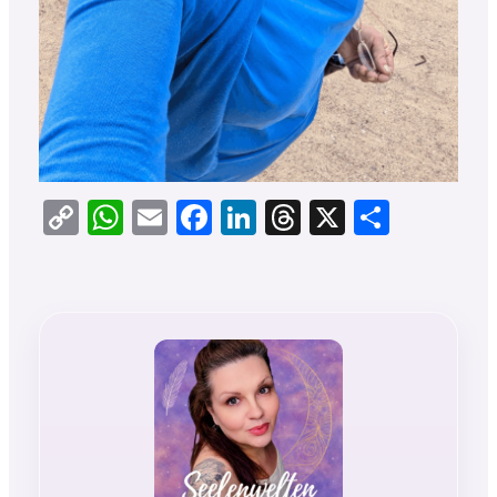
Copy
WhatsApp
Email
Facebook
LinkedIn
Threads
X
Teilen
Link