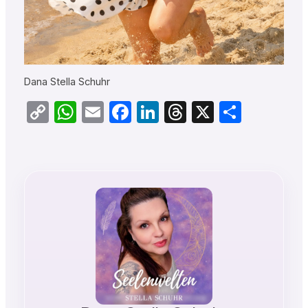
Dana Stella Schuhr
Copy
WhatsApp
Email
Facebook
LinkedIn
Threads
X
Teilen
Link