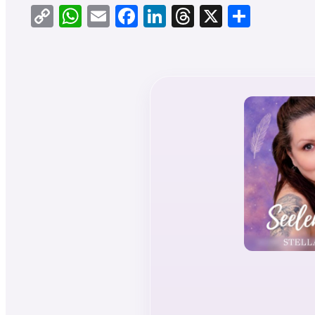
Copy
WhatsApp
Email
Facebook
LinkedIn
Threads
X
Teilen
Link