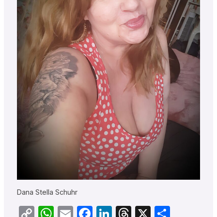
Dana Stella Schuhr
Copy
WhatsApp
Email
Facebook
LinkedIn
Threads
X
Teilen