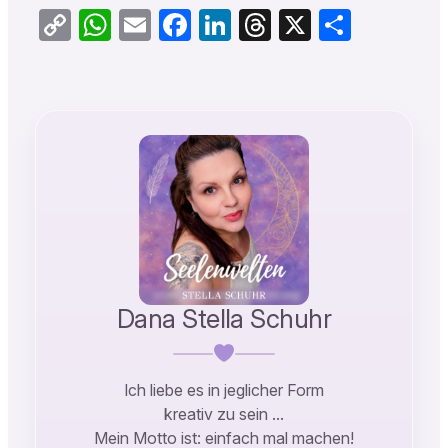
Copy
WhatsApp
Email
Facebook
LinkedIn
Threads
X
Teilen
Link
Dana Stella Schuhr
Ich liebe es in jeglicher Form
kreativ zu sein …
Mein Motto ist: einfach mal machen!