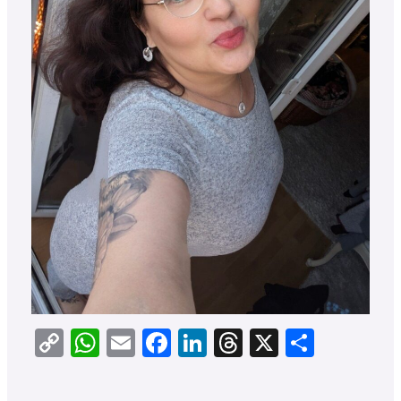
Copy
WhatsApp
Email
Facebook
LinkedIn
Threads
X
Teilen
Link