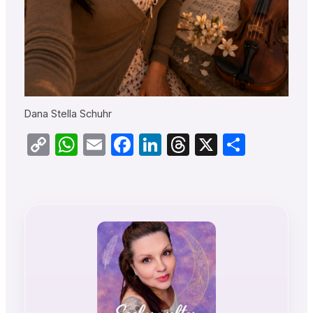
Dana Stella Schuhr
Copy
WhatsApp
Email
Facebook
LinkedIn
Threads
X
Teilen
Link