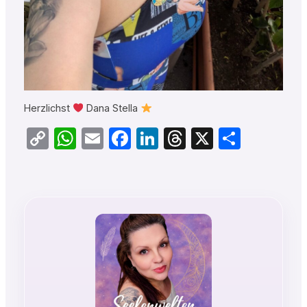
Herzlichst
Dana Stella
Copy
WhatsApp
Email
Facebook
LinkedIn
Threads
X
Teilen
Link