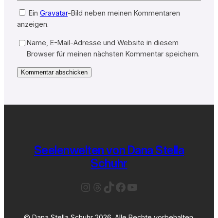
Ein
Gravatar
-Bild neben meinen Kommentaren
anzeigen.
Name, E-Mail-Adresse und Website in diesem
Browser für meinen nächsten Kommentar speichern.
Seelenwelten von Dana Stella
Schuhr
Instagram
Threads
TikTok
Facebook
YouTube
© Dana Stella Schuhr 2026. Alle Rechte vorbehalten.