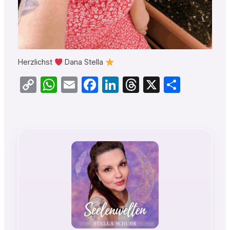
Herzlichst
Dana Stella
Copy
WhatsApp
Email
Facebook
LinkedIn
Threads
X
Teilen
Link