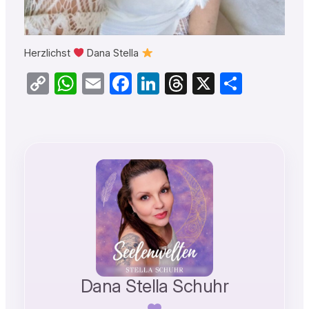
Herzlichst
Dana Stella
Copy
WhatsApp
Email
Facebook
LinkedIn
Threads
X
Teilen
Link
Dana Stella Schuhr