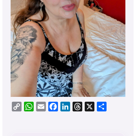
Copy
WhatsApp
Email
Facebook
LinkedIn
Threads
X
Teilen
Link