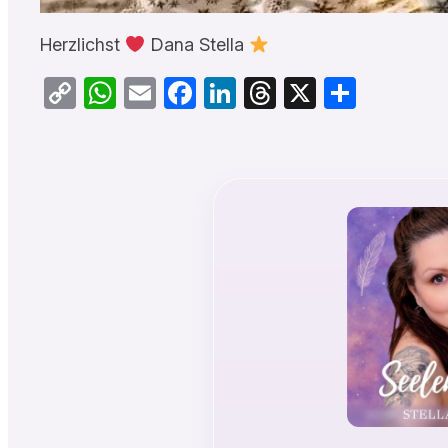
Herzlichst
Dana Stella
Copy
WhatsApp
Email
Facebook
LinkedIn
Threads
X
Teilen
Link