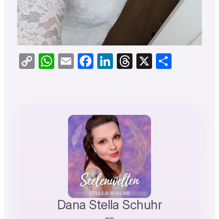
Copy
WhatsApp
Email
Facebook
LinkedIn
Threads
X
Teilen
Link
Dana Stella Schuhr