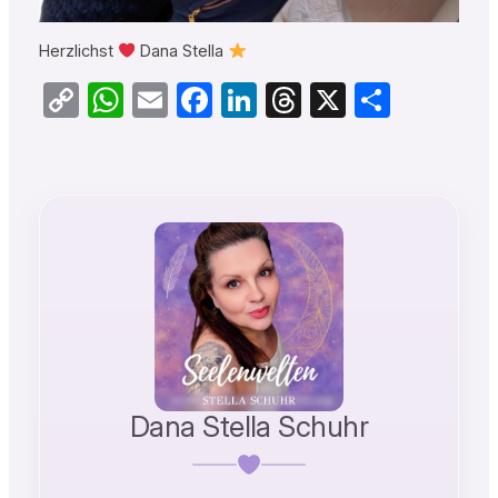
Herzlichst
Dana Stella
Copy
WhatsApp
Email
Facebook
LinkedIn
Threads
X
Teilen
Link
Dana Stella Schuhr