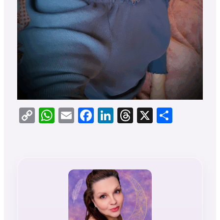
Copy
WhatsApp
Email
Facebook
LinkedIn
Threads
X
Teilen
Link