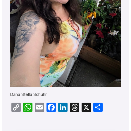
Dana Stella Schuhr
Copy
WhatsApp
Email
Facebook
LinkedIn
Threads
X
Teilen
Link