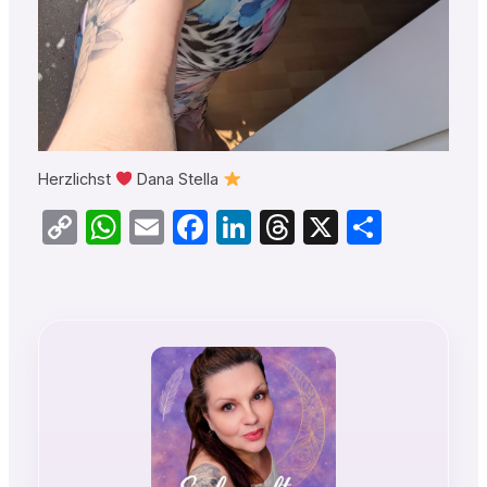
Herzlichst
Dana Stella
Copy
WhatsApp
Email
Facebook
LinkedIn
Threads
X
Teilen
Link