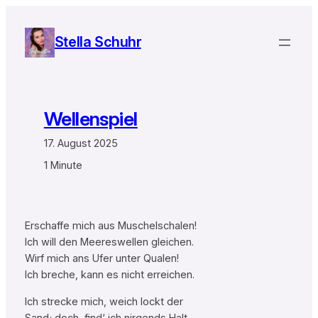
Zum
Inhalt
Stella Schuhr
springen
Wellenspiel
17. August 2025
1 Minute
Erschaffe mich aus Muschelschalen!
Ich will den Meereswellen gleichen.
Wirf mich ans Ufer unter Qualen!
Ich breche, kann es nicht erreichen.
Ich strecke mich, weich lockt der
Sand; doch, find‘ ich nirgends Halt,