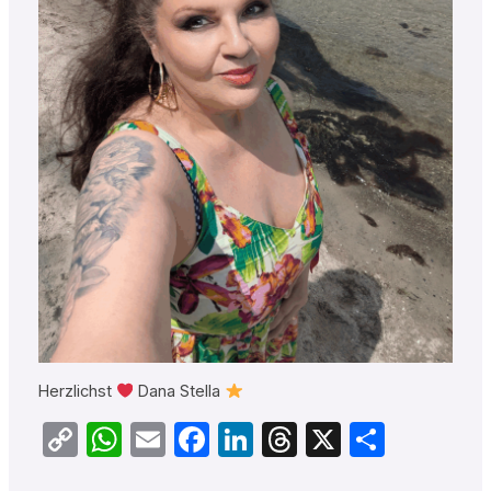
Herzlichst
Dana Stella
Copy
WhatsApp
Email
Facebook
LinkedIn
Threads
X
Teilen
Link