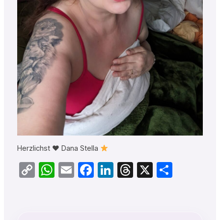
Herzlichst
♥️
Dana Stella
Copy
WhatsApp
Email
Facebook
LinkedIn
Threads
X
Teilen
Link