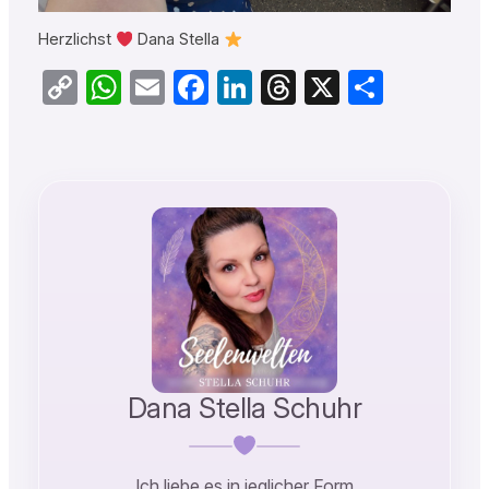
Herzlichst
Dana Stella
Copy
WhatsApp
Email
Facebook
LinkedIn
Threads
X
Teilen
Link
Dana Stella Schuhr
Ich liebe es in jeglicher Form