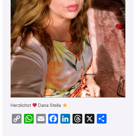
Herzlichst
Dana Stella
Copy
WhatsApp
Email
Facebook
LinkedIn
Threads
X
Teilen
Link