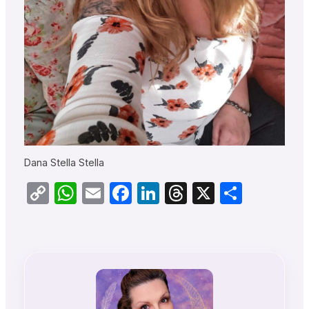
Dana Stella Stella
Copy
WhatsApp
Email
Facebook
LinkedIn
Threads
X
Teilen
Link