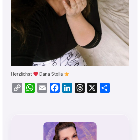
Herzlichst
Dana Stella
Copy
WhatsApp
Email
Facebook
LinkedIn
Threads
X
Teilen
Link