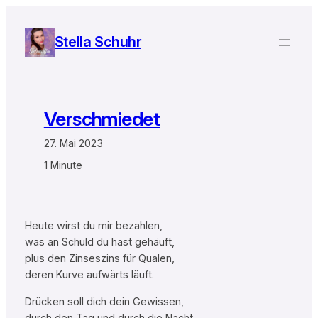
Zum
Inhalt
Stella Schuhr
springen
Verschmiedet
27. Mai 2023
1 Minute
Heute wirst du mir bezahlen,
was an Schuld du hast gehäuft,
plus den Zinseszins für Qualen,
deren Kurve aufwärts läuft.
Drücken soll dich dein Gewissen,
durch den Tag und durch die Nacht.