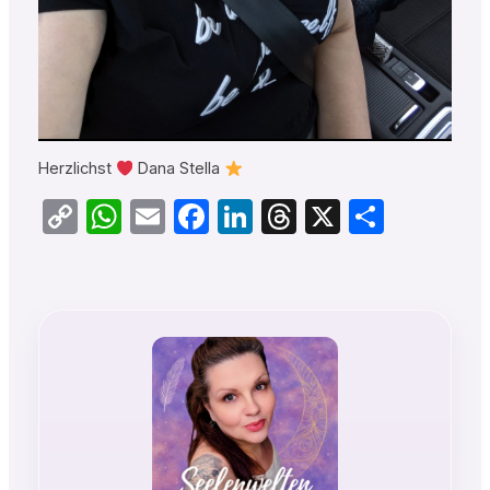
Herzlichst
Dana Stella
Copy
WhatsApp
Email
Facebook
LinkedIn
Threads
X
Teilen
Link