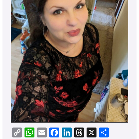
Copy
WhatsApp
Email
Facebook
LinkedIn
Threads
X
Teilen