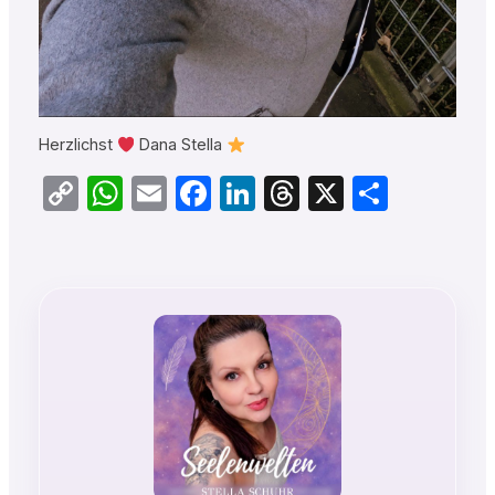
Herzlichst
Dana Stella
Copy
WhatsApp
Email
Facebook
LinkedIn
Threads
X
Teilen
Link