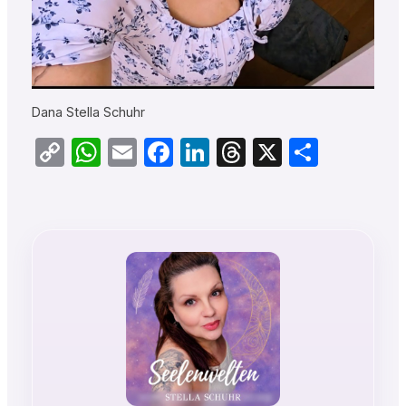
Dana Stella Schuhr
Copy
WhatsApp
Email
Facebook
LinkedIn
Threads
X
Teilen
Link