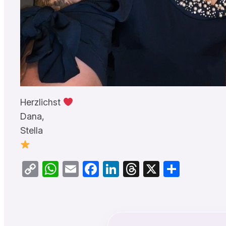
Herzlichst
Dana,
Stella
Copy
WhatsApp
Email
Facebook
LinkedIn
Threads
X
Teilen
Link