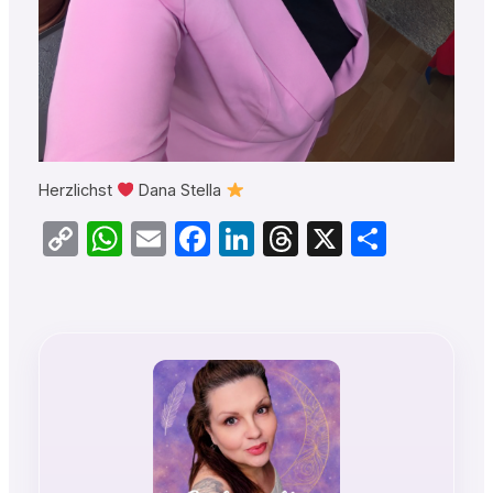
Herzlichst
Dana Stella
Copy
WhatsApp
Email
Facebook
LinkedIn
Threads
X
Teilen
Link