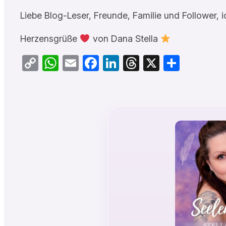
Liebe Blog-Leser, Freunde, Familie und Follower
Herzensgrüße
von Dana Stella
Copy
WhatsApp
Email
Facebook
LinkedIn
Threads
X
Teilen
Link