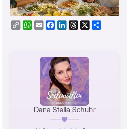
Copy
WhatsApp
Email
Facebook
LinkedIn
Threads
X
Teilen
Link
Dana Stella Schuhr