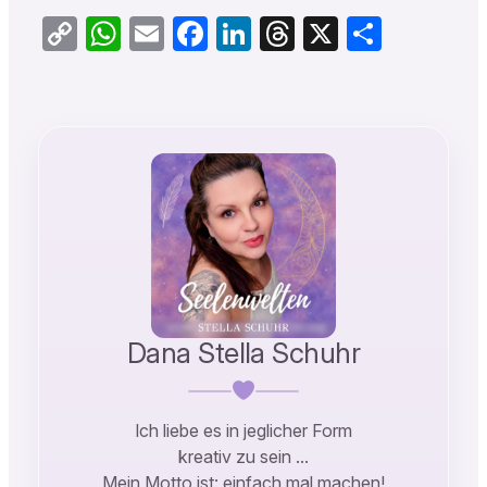
Copy
WhatsApp
Email
Facebook
LinkedIn
Threads
X
Teilen
Link
Dana Stella Schuhr
Ich liebe es in jeglicher Form
kreativ zu sein …
Mein Motto ist: einfach mal machen!