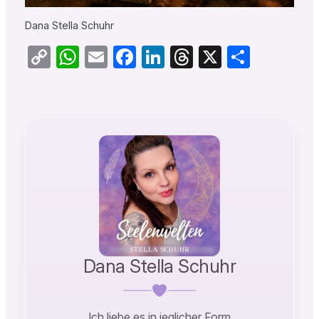
Dana Stella Schuhr
Copy
WhatsApp
Email
Facebook
LinkedIn
Threads
X
Teilen
Link
Dana Stella Schuhr
Ich liebe es in jeglicher Form