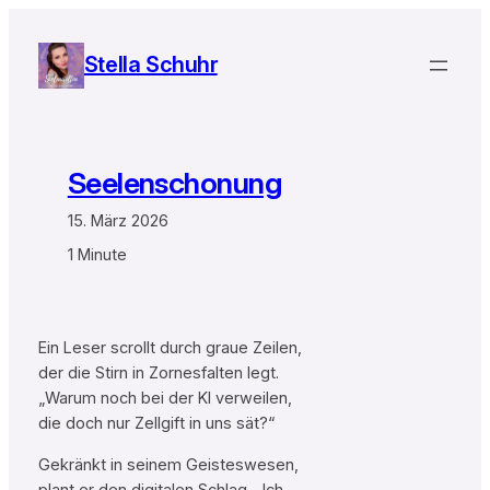
Zum
Inhalt
Stella Schuhr
springen
Seelenschonung
15. März 2026
1 Minute
Ein Leser scrollt durch graue Zeilen,
der die Stirn in Zornesfalten legt.
„Warum noch bei der KI verweilen,
die doch nur Zellgift in uns sät?“
Gekränkt in seinem Geisteswesen,
plant er den digitalen Schlag. „Ich