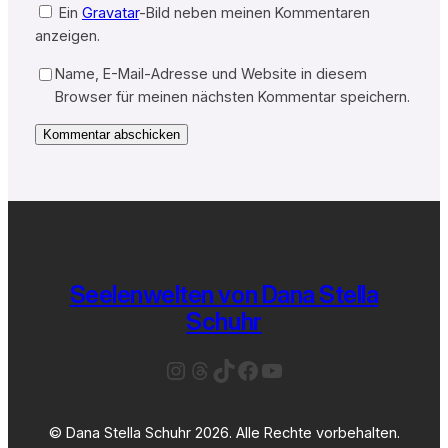
Ein
Gravatar
-Bild neben meinen Kommentaren
anzeigen.
Name, E-Mail-Adresse und Website in diesem
Browser für meinen nächsten Kommentar speichern.
Seelenwelten von Dana Stella
Schuhr
Instagram
Threads
TikTok
Facebook
YouTube
© Dana Stella Schuhr 2026. Alle Rechte vorbehalten.