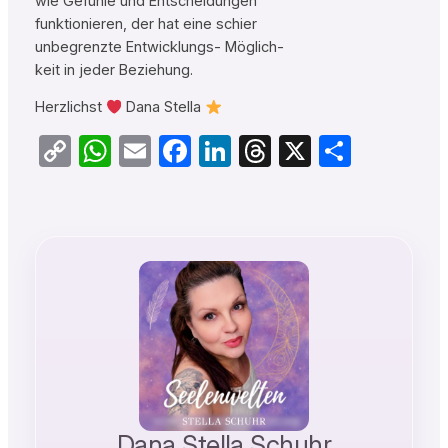
wie Gefühle und Entscheidungen
funktionieren, der hat eine schier
unbegrenzte Entwicklungs- Möglich-
keit in jeder Beziehung.
Herzlichst
Dana Stella
Copy
WhatsApp
Email
Facebook
LinkedIn
Threads
X
Teilen
Link
Dana Stella Schuhr