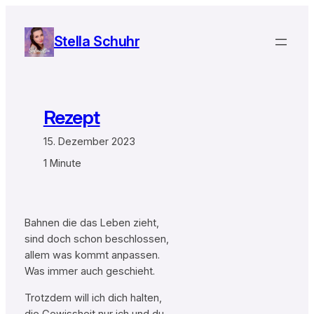
Zum
Inhalt
Stella Schuhr
springen
Rezept
15. Dezember 2023
1 Minute
Bahnen die das Leben zieht,
sind doch schon beschlossen,
allem was kommt anpassen.
Was immer auch geschieht.
Trotzdem will ich dich halten,
die Gewissheit nur ich und du.