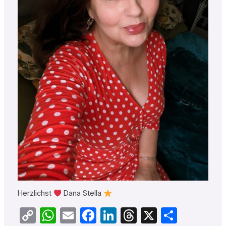
Herzlichst
Dana Stella
Copy
WhatsApp
Email
Facebook
LinkedIn
Threads
X
Teilen