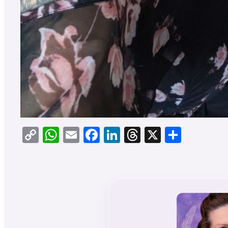
Copy
WhatsApp
Email
Facebook
LinkedIn
Threads
X
Teilen
Link