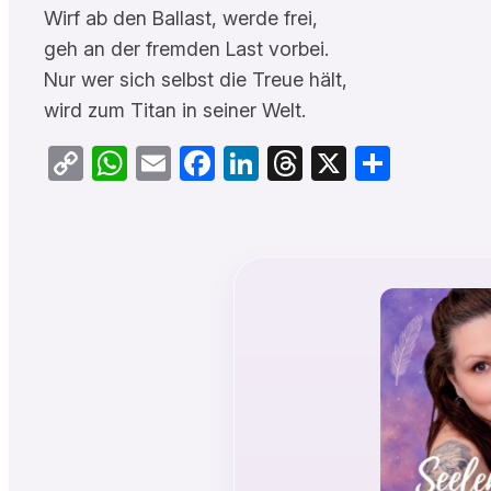
Wirf ab den Ballast, werde frei,
geh an der fremden Last vorbei.
Nur wer sich selbst die Treue hält,
wird zum Titan in seiner Welt.
Copy
WhatsApp
Email
Facebook
LinkedIn
Threads
X
Teilen
Link