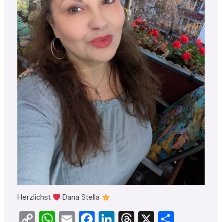
Herzlichst
Dana Stella
Copy
WhatsApp
Email
Facebook
LinkedIn
Threads
X
Teilen