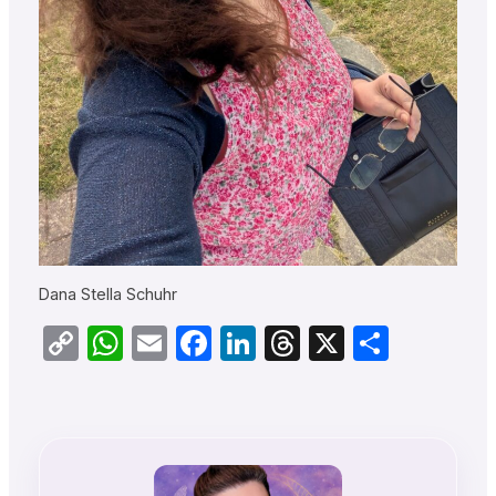
Dana Stella Schuhr
Copy
WhatsApp
Email
Facebook
LinkedIn
Threads
X
Teilen
Link