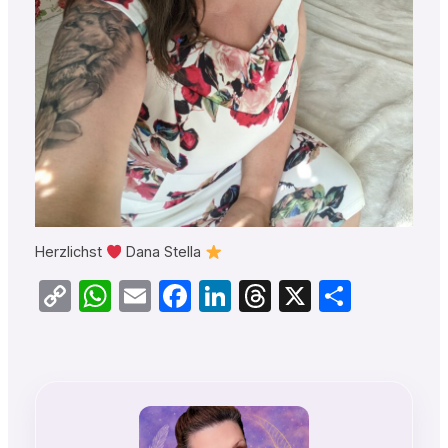
Herzlichst
Dana Stella
Copy
WhatsApp
Email
Facebook
LinkedIn
Threads
X
Teilen
Link