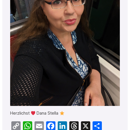
Herzlichst
Dana Stella
Copy
WhatsApp
Email
Facebook
LinkedIn
Threads
X
Teilen