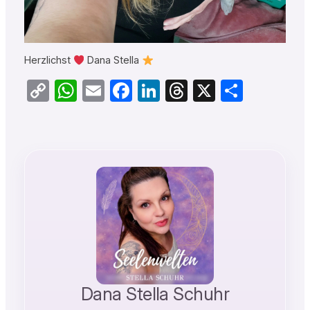
Herzlichst
Dana Stella
Copy
WhatsApp
Email
Facebook
LinkedIn
Threads
X
Teilen
Link
Dana Stella Schuhr