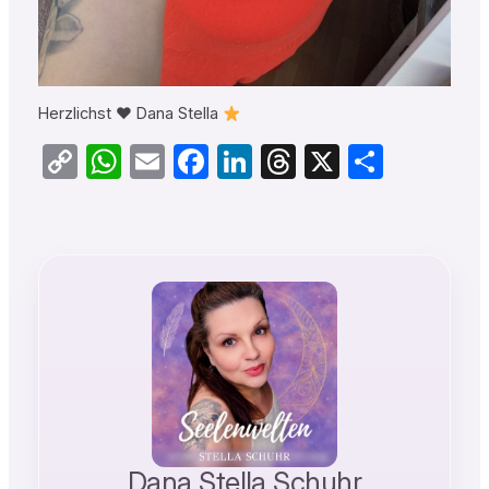
Herzlichst
♥️
Dana Stella
Copy
WhatsApp
Email
Facebook
LinkedIn
Threads
X
Teilen
Link
Dana Stella Schuhr