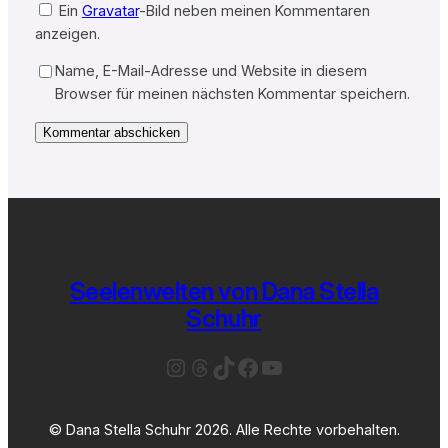
Ein
Gravatar
-Bild neben meinen Kommentaren
anzeigen.
Name, E-Mail-Adresse und Website in diesem
Browser für meinen nächsten Kommentar speichern.
Seelenwelten von Dana Stella
Schuhr
Instagram
Threads
TikTok
Facebook
YouTube
© Dana Stella Schuhr 2026. Alle Rechte vorbehalten.